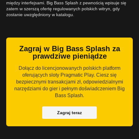
między interfejsami. Big Bass Splash z pewnością wpisuje się
zatem w szerszą ofertę regulowanych polskich witryn, gdy
zostanie uwzględniony w katalogu.
Zagraj w Big Bass Splash za
prawdziwe pieniądze
Dołącz do licencjonowanych polskich platform
oferujących sloty Pragmatic Play. Ciesz się
bezpiecznymi transakcjami zł, odpowiedzialnymi
narzędziami do gier i pełnym doświadczeniem Big
Bass Splash.
Zagraj teraz