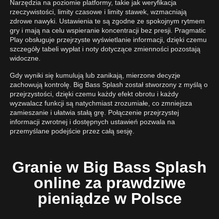
Narzędzia na poziomie platformy, takie jak weryfikacja
rzeczywistości, limity czasowe i limity stawek, wzmacniają
zdrowe nawyki. Ustawienia te są zgodne ze spokojnym rytmem
gry i mają na celu wspieranie koncentracji bez presji. Pragmatic
Play obsługuje przejrzyste wyświetlanie informacji, dzięki czemu
szczegóły tabeli wypłat i noty dotyczące zmienności pozostają
widoczne.
Gdy wyniki się kumulują lub zanikają, mierzone decyzje
zachowują kontrolę. Big Bass Splash został stworzony z myślą o
przejrzystości, dzięki czemu każdy efekt obrotu i każdy
wyzwalacz funkcji są natychmiast zrozumiałe, co zmniejsza
zamieszanie i ułatwia stałą grę. Połączenie przejrzystej
informacji zwrotnej i dostępnych ustawień pozwala na
przemyślane podejście przez całą sesję.
Granie w Big Bass Splash
online za prawdziwe
pieniądze w Polsce