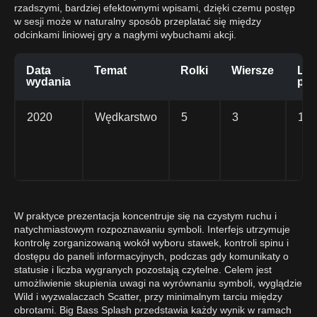
rzadszymi, bardziej efektownymi wpisami, dzięki czemu postęp
w sesji może w naturalny sposób przeplatać się między
odcinkami liniowej gry a nagłymi wybuchami akcji.
Data
Temat
Rolki
Wiersze
Lin
wydania
pła
2020
Wędkarstwo
5
3
10
W praktyce prezentacja koncentruje się na czystym ruchu i
natychmiastowym rozpoznawaniu symboli. Interfejs utrzymuje
kontrolę zorganizowaną wokół wyboru stawek, kontroli spinu i
dostępu do paneli informacyjnych, podczas gdy komunikaty o
statusie i liczba wygranych pozostają czytelne. Celem jest
umożliwienie skupienia uwagi na wyrównaniu symboli, wyglądzie
Wild i wyzwalaczach Scatter, przy minimalnym tarciu między
obrotami. Big Bass Splash przedstawia każdy wynik w ramach