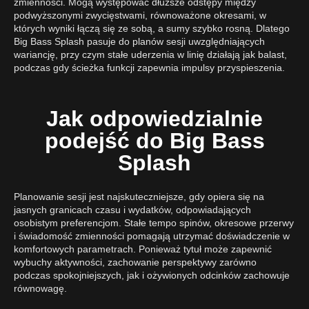
zmienności. Mogą występować dłuższe odstępy między
podwyższonymi zwycięstwami, równoważone okresami, w
których wyniki łączą się ze sobą, a sumy szybko rosną. Dlatego
Big Bass Splash pasuje do planów sesji uwzględniających
wariancję, przy czym stałe uderzenia w linię działają jak balast,
podczas gdy ścieżka funkcji zapewnia impulsy przyspieszenia.
Jak odpowiedzialnie
podejść do Big Bass
Splash
Planowanie sesji jest najskuteczniejsze, gdy opiera się na
jasnych granicach czasu i wydatków, odpowiadających
osobistym preferencjom. Stałe tempo spinów, okresowe przerwy
i świadomość zmienności pomagają utrzymać doświadczenie w
komfortowych parametrach. Ponieważ tytuł może zapewnić
wybuchy aktywności, zachowanie perspektywy zarówno
podczas spokojniejszych, jak i ożywionych odcinków zachowuje
równowagę.