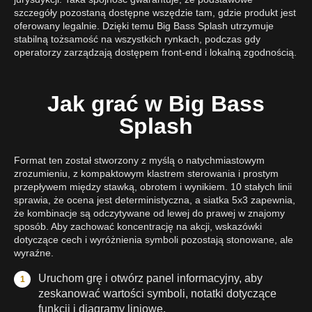
szczegóły pozostaną dostępne wszędzie tam, gdzie produkt jest
oferowany legalnie. Dzięki temu Big Bass Splash utrzymuje
stabilną tożsamość na wszystkich rynkach, podczas gdy
operatorzy zarządzają dostępem front-end i lokalną zgodnością.
Jak grać w Big Bass
Splash
Format ten został stworzony z myślą o natychmiastowym
zrozumieniu, z kompaktowym klastrem sterowania i prostym
przepływem między stawką, obrotem i wynikiem. 10 stałych linii
sprawia, że ocena jest deterministyczna, a siatka 5x3 zapewnia,
że kombinacje są odczytywane od lewej do prawej w znajomy
sposób. Aby zachować koncentrację na akcji, wskazówki
dotyczące cech i wyróżnienia symboli pozostają stonowane, ale
wyraźne.
Uruchom grę i otwórz panel informacyjny, aby
zeskanować wartości symboli, notatki dotyczące
funkcji i diagramy liniowe.