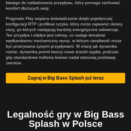
łatwego do naśladowania przepływu, który pomaga zachować
komfort dłuższych sesji.
Pragmatic Play wspiera doświadczenie dzięki pojedynczej
konfiguracji RTP i profilowi ryzyka, który może zapewnić okresy
ciszy, po których następują bardziej energetyczne sekwencje.
Ten przypływ i odpływ jest celowy, co nadaje tematowi
wędkarskiemu mechaniczny wyraz, w którym cierpliwość może
być przerywana żywymi przypływami. W miarę jak dynamika
rośnie, dynamika premii tworzy nowe ścieżki wypłat, podczas
gdy standardowe trafienia liniowe nadal stanowią podstawę
zwrotów.
Zagraj w Big Bass Splash już teraz
Legalność gry w Big Bass
Splash w Polsce