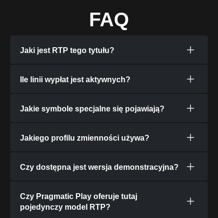
FAQ
Jaki jest RTP tego tytułu?
Ile linii wypłat jest aktywnych?
Jakie symbole specjalne się pojawiają?
Jakiego profilu zmienności używa?
Czy dostępna jest wersja demonstracyjna?
Czy Pragmatic Play oferuje tutaj
pojedynczy model RTP?