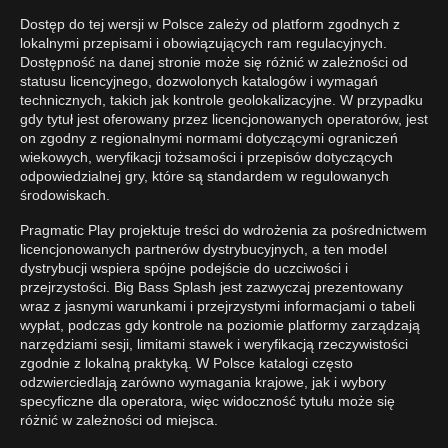
Dostęp do tej wersji w Polsce zależy od platform zgodnych z
lokalnymi przepisami i obowiązujących ram regulacyjnych.
Dostępność na danej stronie może się różnić w zależności od
statusu licencyjnego, dozwolonych katalogów i wymagań
technicznych, takich jak kontrole geolokalizacyjne. W przypadku
gdy tytuł jest oferowany przez licencjonowanych operatorów, jest
on zgodny z regionalnymi normami dotyczącymi ograniczeń
wiekowych, weryfikacji tożsamości i przepisów dotyczących
odpowiedzialnej gry, które są standardem w regulowanych
środowiskach.
Pragmatic Play projektuje treści do wdrożenia za pośrednictwem
licencjonowanych partnerów dystrybucyjnych, a ten model
dystrybucji wspiera spójne podejście do uczciwości i
przejrzystości. Big Bass Splash jest zazwyczaj prezentowany
wraz z jasnymi warunkami i przejrzystymi informacjami o tabeli
wypłat, podczas gdy kontrole na poziomie platformy zarządzają
narzędziami sesji, limitami stawek i weryfikacją rzeczywistości
zgodnie z lokalną praktyką. W Polsce katalogi często
odzwierciedlają zarówno wymagania krajowe, jak i wybory
specyficzne dla operatora, więc widoczność tytułu może się
różnić w zależności od miejsca.