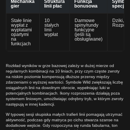
Mechanika
Struktura
Funkcja
Symbol
gier
linii płac
bonusowa
specjal
Stałe linie
10
Darmowe
Dziki,
wypłat z
stałych
spiny/rundy
Rozpros
wypłatami
linii
funkcyjne
opartymi
wypłat
(jeśli są
na
obsługiwane)
funkcjach
Rozkład wyników w grze bazowej zależy w dużej mierze od
regularnych kombinacji na 10 liniach, przy czym częste zwroty
na niskim poziomie kompensują dłuższe przerwy między
zdarzeniami o wyższej wartości. Symbole Wild zwiększają liczbę
osiągalnych linii na dowolnym obrocie, wypełniając luki w
potencjalnych kombinacjach. Ikony rozproszenia działają poza
systemem liniowym, umożliwiając odrębny tryb, w którym zwroty
następują w innej kadencji.
W typowej sesji skupiska małych trafień linii pomagają utrzymać
aktywność, podczas gdy matryca po cichu stwarza szanse na
dodatkowe wejście. Gdy rozpoczyna się runda fabularna, ton