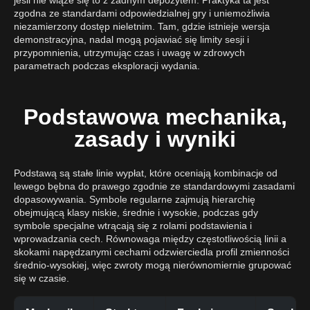
zgodna ze standardami odpowiedzialnej gry i uniemożliwia
niezamierzony dostęp nieletnim. Tam, gdzie istnieje wersja
demonstracyjna, nadal mogą pojawiać się limity sesji i
przypomnienia, utrzymując czas i uwagę w zdrowych
parametrach podczas eksploracji wydania.
Podstawowa mechanika,
zasady i wyniki
Podstawą są stałe linie wypłat, które oceniają kombinacje od
lewego bębna do prawego zgodnie ze standardowymi zasadami
dopasowywania. Symbole regularne zajmują hierarchię
obejmującą klasy niskie, średnie i wysokie, podczas gdy
symbole specjalne wtrącają się z rolami podstawienia i
wprowadzania cech. Równowaga między częstotliwością linii a
skokami napędzanymi cechami odzwierciedla profil zmienności
średnio-wysokiej, więc zwroty mogą nierównomiernie grupować
się w czasie.