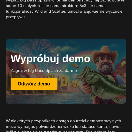
same 10 stałych linii, tę samą strukturę 5x3 i tę samą
funkcjonalność Wild and Scatter, umożliwiając wierne wyczucie
przepływu.
Wypróbuj demo
Zagraj w Big Bass Splash za darmo
Odtwórz demo
W niektórych przypadkach dostęp do treści demonstracyjnych
może wymagać potwierdzenia wieku lub statusu konta, nawet
jeśli nie wiąże się to z żadnym depozytem. Praktyka ta jest